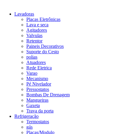
Lavadoras
Placas Eletrônicas
Lava e seca
Agitadores
Valvulas
Retentor
Paineis Decorativos
Suporte do Cesto
polias
Atuadores
Rede Eletrica
Varao
Mecanismo
Pé Nivelador
Pressostatos
Bombas De Drenagem
Mangueiras
Gaxeta
Trava da porta
Refrigeração
Termostatos
gás
Placas/Modulo