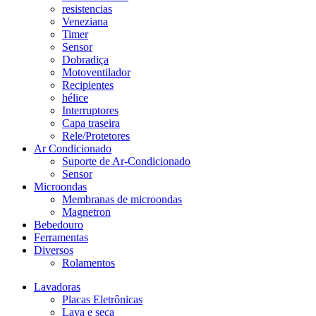
resistencias
Veneziana
Timer
Sensor
Dobradiça
Motoventilador
Recipientes
hélice
Interruptores
Capa traseira
Rele/Protetores
Ar Condicionado
Suporte de Ar-Condicionado
Sensor
Microondas
Membranas de microondas
Magnetron
Bebedouro
Ferramentas
Diversos
Rolamentos
Lavadoras
Placas Eletrônicas
Lava e seca