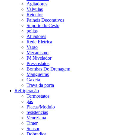
Agitadores
Valvulas
Retentor
Paineis Decorativos
Suporte do Cesto
polias
Atuadores
Rede Eletrica
Varao
Mecanismo
Pé Nivelador
Pressostatos
Bombas De Drenagem
Mangueiras
Gaxeta
Trava da porta
Refrigeração
Termostatos
gás
Placas/Modulo
resistencias
Veneziana
Timer
Sensor
Dobradiça