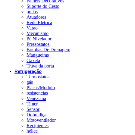
Paineis Decorativos
Suporte do Cesto
polias
Atuadores
Rede Eletrica
Varao
Mecanismo
Pé Nivelador
Pressostatos
Bombas De Drenagem
Mangueiras
Gaxeta
Trava da porta
Refrigeração
Termostatos
gás
Placas/Modulo
resistencias
Veneziana
Timer
Sensor
Dobradiça
Motoventilador
Recipientes
hélice