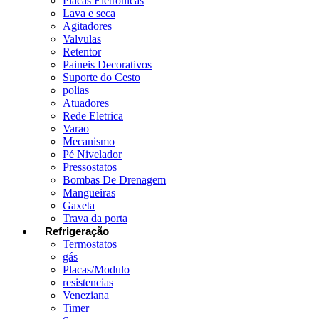
Placas Eletrônicas
Lava e seca
Agitadores
Valvulas
Retentor
Paineis Decorativos
Suporte do Cesto
polias
Atuadores
Rede Eletrica
Varao
Mecanismo
Pé Nivelador
Pressostatos
Bombas De Drenagem
Mangueiras
Gaxeta
Trava da porta
Refrigeração
Termostatos
gás
Placas/Modulo
resistencias
Veneziana
Timer