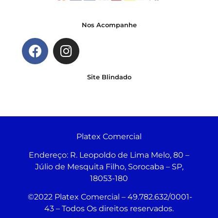
Nos Acompanhe
Site Blindado
Platex Comercial
Endereço:
R. Leopoldo de Lima Melo, 80 –
Júlio de Mesquita Filho, Sorocaba – SP,
18053-180
©2022 Platex Comercial – 49.782.632/0001-
43
– Todos Os direitos reservados.