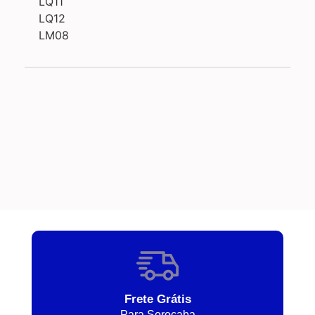
LQ11
LQ12
LM08
Frete Grátis
Para Sorocaba