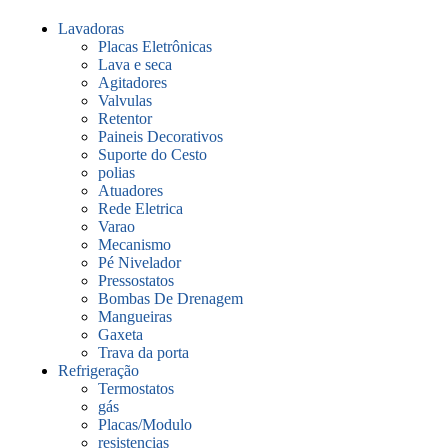
Lavadoras
Placas Eletrônicas
Lava e seca
Agitadores
Valvulas
Retentor
Paineis Decorativos
Suporte do Cesto
polias
Atuadores
Rede Eletrica
Varao
Mecanismo
Pé Nivelador
Pressostatos
Bombas De Drenagem
Mangueiras
Gaxeta
Trava da porta
Refrigeração
Termostatos
gás
Placas/Modulo
resistencias