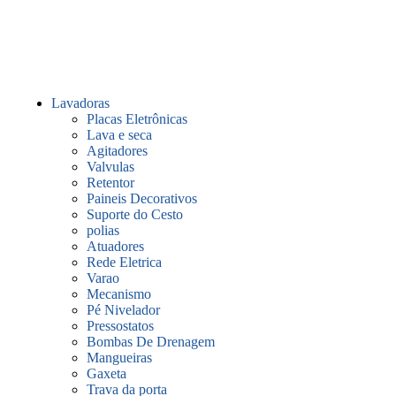
Lavadoras
Placas Eletrônicas
Lava e seca
Agitadores
Valvulas
Retentor
Paineis Decorativos
Suporte do Cesto
polias
Atuadores
Rede Eletrica
Varao
Mecanismo
Pé Nivelador
Pressostatos
Bombas De Drenagem
Mangueiras
Gaxeta
Trava da porta