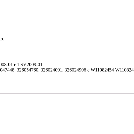
o.
008-01 e TSV2009-01
6047448, 326054760, 326024091, 326024906 e W11082454 W110824