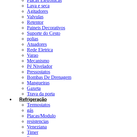
Placas Eletrônicas
Lava e seca
Agitadores
Valvulas
Retentor
Paineis Decorativos
Suporte do Cesto
polias
Atuadores
Rede Eletrica
Varao
Mecanismo
Pé Nivelador
Pressostatos
Bombas De Drenagem
Mangueiras
Gaxeta
Trava da porta
Refrigeração
Termostatos
gás
Placas/Modulo
resistencias
Veneziana
Timer