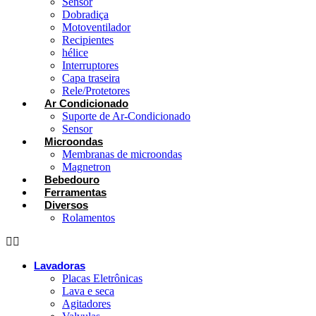
Sensor
Dobradiça
Motoventilador
Recipientes
hélice
Interruptores
Capa traseira
Rele/Protetores
Ar Condicionado
Suporte de Ar-Condicionado
Sensor
Microondas
Membranas de microondas
Magnetron
Bebedouro
Ferramentas
Diversos
Rolamentos
Lavadoras
Placas Eletrônicas
Lava e seca
Agitadores