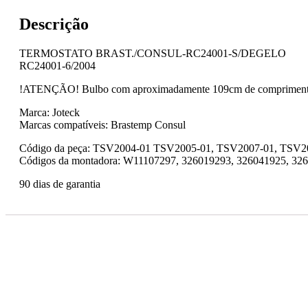
Descrição
TERMOSTATO BRAST./CONSUL-RC24001-S/DEGELO
RC24001-6/2004
!ATENÇÃO! Bulbo com aproximadamente 109cm de compriment
Marca: Joteck
Marcas compatíveis: Brastemp Consul
Código da peça: TSV2004-01 TSV2005-01, TSV2007-01, TSV2
Códigos da montadora: W11107297, 326019293, 326041925, 32
90 dias de garantia