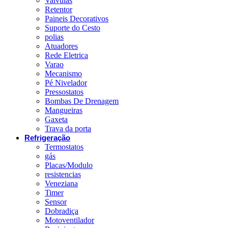
Valvulas
Retentor
Paineis Decorativos
Suporte do Cesto
polias
Atuadores
Rede Eletrica
Varao
Mecanismo
Pé Nivelador
Pressostatos
Bombas De Drenagem
Mangueiras
Gaxeta
Trava da porta
Refrigeração
Termostatos
gás
Placas/Modulo
resistencias
Veneziana
Timer
Sensor
Dobradiça
Motoventilador