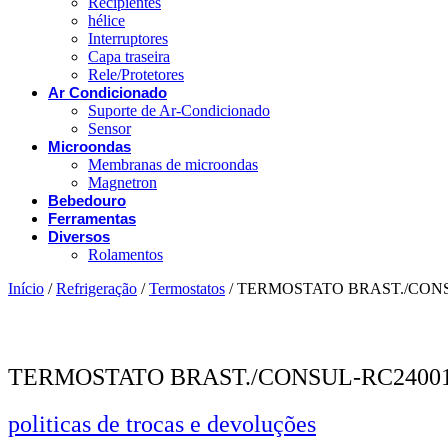
Recipientes
hélice
Interruptores
Capa traseira
Rele/Protetores
Ar Condicionado
Suporte de Ar-Condicionado
Sensor
Microondas
Membranas de microondas
Magnetron
Bebedouro
Ferramentas
Diversos
Rolamentos
Início
/
Refrigeração
/
Termostatos
/ TERMOSTATO BRAST./CON
TERMOSTATO BRAST./CONSUL-RC2400
politicas de trocas e devoluções