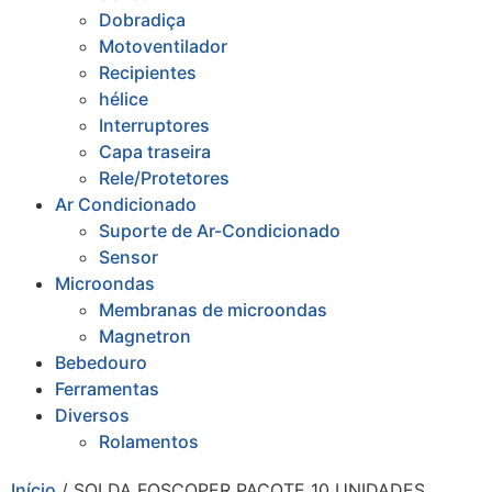
Dobradiça
Motoventilador
Recipientes
hélice
Interruptores
Capa traseira
Rele/Protetores
Ar Condicionado
Suporte de Ar-Condicionado
Sensor
Microondas
Membranas de microondas
Magnetron
Bebedouro
Ferramentas
Diversos
Rolamentos
Início
/ SOLDA FOSCOPER PACOTE 10 UNIDADES