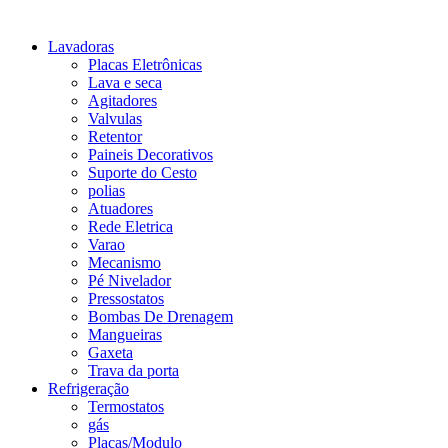
Lavadoras
Placas Eletrônicas
Lava e seca
Agitadores
Valvulas
Retentor
Paineis Decorativos
Suporte do Cesto
polias
Atuadores
Rede Eletrica
Varao
Mecanismo
Pé Nivelador
Pressostatos
Bombas De Drenagem
Mangueiras
Gaxeta
Trava da porta
Refrigeração
Termostatos
gás
Placas/Modulo