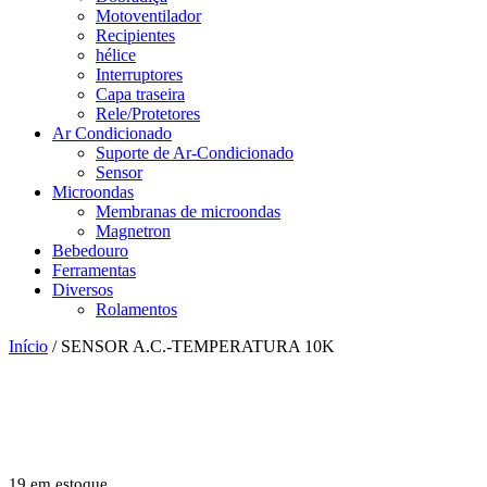
Motoventilador
Recipientes
hélice
Interruptores
Capa traseira
Rele/Protetores
Ar Condicionado
Suporte de Ar-Condicionado
Sensor
Microondas
Membranas de microondas
Magnetron
Bebedouro
Ferramentas
Diversos
Rolamentos
Início
/ SENSOR A.C.-TEMPERATURA 10K
19 em estoque