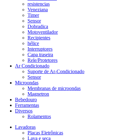
resistencias
Veneziana
Timer
Sensor
Dobradiça
Motoventilador
Recipientes
hélice
Interruptores
Capa traseira
Rele/Protetores
Ar Condicionado
Suporte de Ar-Condicionado
Sensor
Microondas
Membranas de microondas
Magnetron
Bebedouro
Ferramentas
Diversos
Rolamentos
Lavadoras
Placas Eletrônicas
Lava e seca