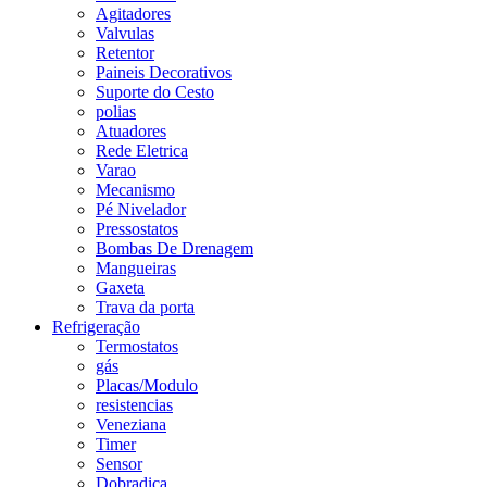
Agitadores
Valvulas
Retentor
Paineis Decorativos
Suporte do Cesto
polias
Atuadores
Rede Eletrica
Varao
Mecanismo
Pé Nivelador
Pressostatos
Bombas De Drenagem
Mangueiras
Gaxeta
Trava da porta
Refrigeração
Termostatos
gás
Placas/Modulo
resistencias
Veneziana
Timer
Sensor
Dobradiça