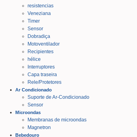
resistencias
Veneziana
Timer
Sensor
Dobradiça
Motoventilador
Recipientes
hélice
Interruptores
Capa traseira
Rele/Protetores
Ar Condicionado
Suporte de Ar-Condicionado
Sensor
Microondas
Membranas de microondas
Magnetron
Bebedouro