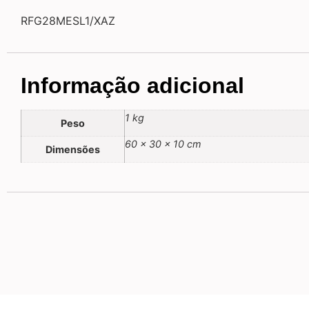
RFG28MESL1/XAZ
Informação adicional
1 kg
Peso
60 × 30 × 10 cm
Dimensões