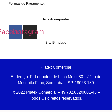
Formas de Pagamento:
Nos Acompanhe
Facebook
Instagram
Site Blindado
Platex Comercial
Endereço:
R. Leopoldo de Lima Melo, 80 – Júlio de
Mesquita Filho, Sorocaba – SP, 18053-180
©2022 Platex Comercial – 49.782.632/0001-43
–
Todos Os direitos reservados.