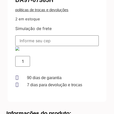
DA97-07365H
politicas de trocas e devoluções
2 em estoque
Simulação de frete
SAMSUNG-
ICE
MAKER
DA97-
07365H
quantidade
90 dias de garantia
7 dias para devolução e trocas
Informações do produto: