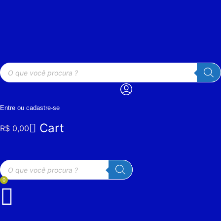
Ir
para
o
conteúdo
Pesquisar
produtos
Entre ou cadastre-se
Cart
R$
0,00
Pesquisar
produtos
0