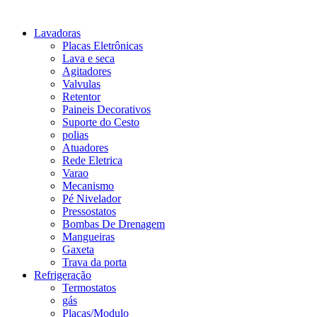
Lavadoras
Placas Eletrônicas
Lava e seca
Agitadores
Valvulas
Retentor
Paineis Decorativos
Suporte do Cesto
polias
Atuadores
Rede Eletrica
Varao
Mecanismo
Pé Nivelador
Pressostatos
Bombas De Drenagem
Mangueiras
Gaxeta
Trava da porta
Refrigeração
Termostatos
gás
Placas/Modulo