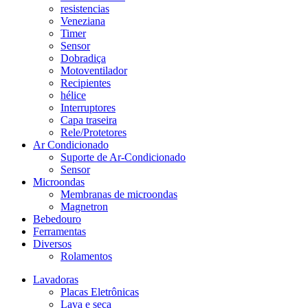
resistencias
Veneziana
Timer
Sensor
Dobradiça
Motoventilador
Recipientes
hélice
Interruptores
Capa traseira
Rele/Protetores
Ar Condicionado
Suporte de Ar-Condicionado
Sensor
Microondas
Membranas de microondas
Magnetron
Bebedouro
Ferramentas
Diversos
Rolamentos
Lavadoras
Placas Eletrônicas
Lava e seca