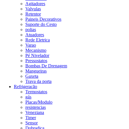
Agitadores
Valvulas
Retentor
Paineis Decorativos
Suporte do Cesto
polias
Atuadores
Rede Eletrica
Varao
Mecanismo
Pé Nivelador
Pressostatos
Bombas De Drenagem
Mangueiras
Gaxeta
Trava da porta
Refrigeração
Termostatos
gás
Placas/Modulo
resistencias
Veneziana
Timer
Sensor
Dobradiça