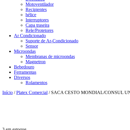
Motoventilador
Recipientes
hélice
Interruptores
Capa traseira
Rele/Protetores
Ar Condicionado
Suporte de Ar-Condicionado
Sensor
Microondas
Membranas de microondas
Magnetron
Bebedouro
Ferramentas
Diversos
Rolamentos
Início
/
Platex Comercial
/ SACA CESTO MONDIAL/CONSUL U
3 em estoque