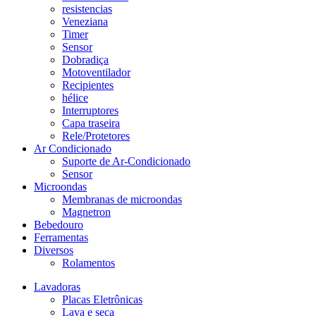
resistencias
Veneziana
Timer
Sensor
Dobradiça
Motoventilador
Recipientes
hélice
Interruptores
Capa traseira
Rele/Protetores
Ar Condicionado
Suporte de Ar-Condicionado
Sensor
Microondas
Membranas de microondas
Magnetron
Bebedouro
Ferramentas
Diversos
Rolamentos
Lavadoras
Placas Eletrônicas
Lava e seca