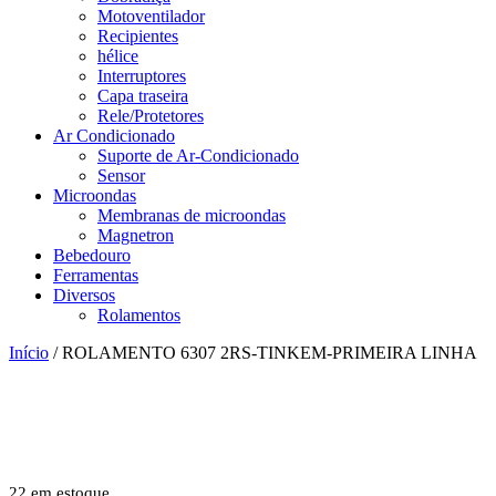
Motoventilador
Recipientes
hélice
Interruptores
Capa traseira
Rele/Protetores
Ar Condicionado
Suporte de Ar-Condicionado
Sensor
Microondas
Membranas de microondas
Magnetron
Bebedouro
Ferramentas
Diversos
Rolamentos
Início
/ ROLAMENTO 6307 2RS-TINKEM-PRIMEIRA LINHA
22 em estoque