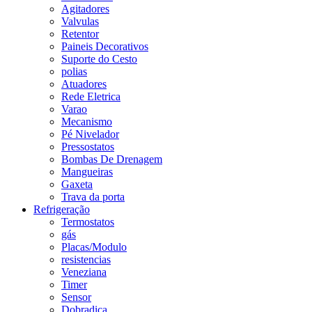
Agitadores
Valvulas
Retentor
Paineis Decorativos
Suporte do Cesto
polias
Atuadores
Rede Eletrica
Varao
Mecanismo
Pé Nivelador
Pressostatos
Bombas De Drenagem
Mangueiras
Gaxeta
Trava da porta
Refrigeração
Termostatos
gás
Placas/Modulo
resistencias
Veneziana
Timer
Sensor
Dobradiça