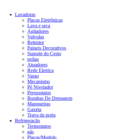
Lavadoras
Placas Eletrônicas
Lava e seca
Agitadores
Valvulas
Retentor
Paineis Decorativos
Suporte do Cesto
polias
Atuadores
Rede Eletrica
Varao
Mecanismo
Pé Nivelador
Pressostatos
Bombas De Drenagem
Mangueiras
Gaxeta
Trava da porta
Refrigeração
Termostatos
gás
Placas/Modulo