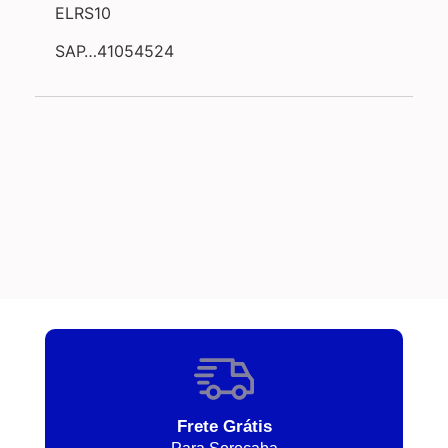
ELRS10
SAP…41054524
Frete Grátis