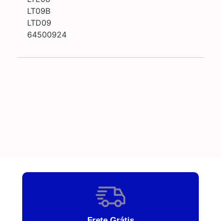
LT09B
LTD09
64500924
Frete Grátis