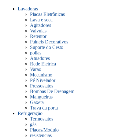
Lavadoras
Placas Eletrônicas
Lava e seca
Agitadores
Valvulas
Retentor
Paineis Decorativos
Suporte do Cesto
polias
Atuadores
Rede Eletrica
Varao
Mecanismo
Pé Nivelador
Pressostatos
Bombas De Drenagem
Mangueiras
Gaxeta
Trava da porta
Refrigeração
Termostatos
gás
Placas/Modulo
resistencias