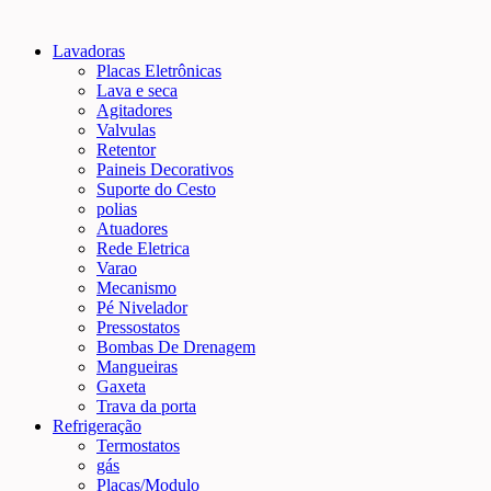
Lavadoras
Placas Eletrônicas
Lava e seca
Agitadores
Valvulas
Retentor
Paineis Decorativos
Suporte do Cesto
polias
Atuadores
Rede Eletrica
Varao
Mecanismo
Pé Nivelador
Pressostatos
Bombas De Drenagem
Mangueiras
Gaxeta
Trava da porta
Refrigeração
Termostatos
gás
Placas/Modulo