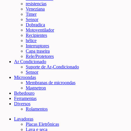
resistencias
Veneziana
Timer
Sensor
Dobradiça
Motoventilador
Recipientes
hélice
Interruptores
Capa traseira
Rele/Protetores
Ar Condicionado
Suporte de Ar-Condicionado
Sensor
Microondas
Membranas de microondas
Magnetron
Bebedouro
Ferramentas
Diversos
Rolamentos
Lavadoras
Placas Eletrônicas
Lava e seca