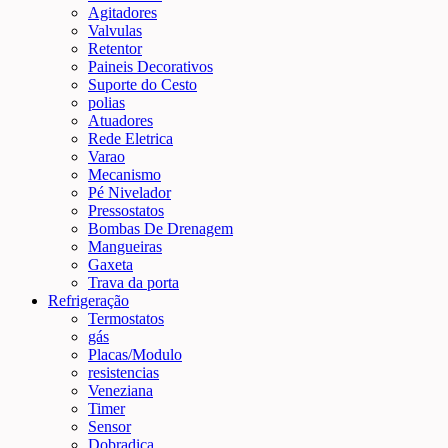
Agitadores
Valvulas
Retentor
Paineis Decorativos
Suporte do Cesto
polias
Atuadores
Rede Eletrica
Varao
Mecanismo
Pé Nivelador
Pressostatos
Bombas De Drenagem
Mangueiras
Gaxeta
Trava da porta
Refrigeração
Termostatos
gás
Placas/Modulo
resistencias
Veneziana
Timer
Sensor
Dobradiça