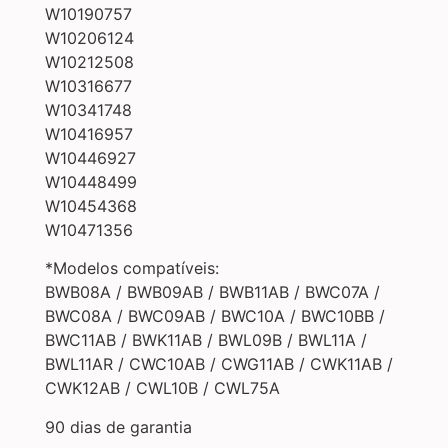
W10190757
W10206124
W10212508
W10316677
W10341748
W10416957
W10446927
W10448499
W10454368
W10471356
*Modelos compatíveis:
BWB08A / BWB09AB / BWB11AB / BWC07A /
BWC08A / BWC09AB / BWC10A / BWC10BB /
BWC11AB / BWK11AB / BWL09B / BWL11A /
BWL11AR / CWC10AB / CWG11AB / CWK11AB /
CWK12AB / CWL10B / CWL75A
90 dias de garantia