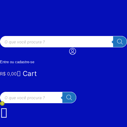
Ir
para
o
conteúdo
Pesquisar
produtos
Entre ou cadastre-se
Cart
R$
0,00
Pesquisar
produtos
0