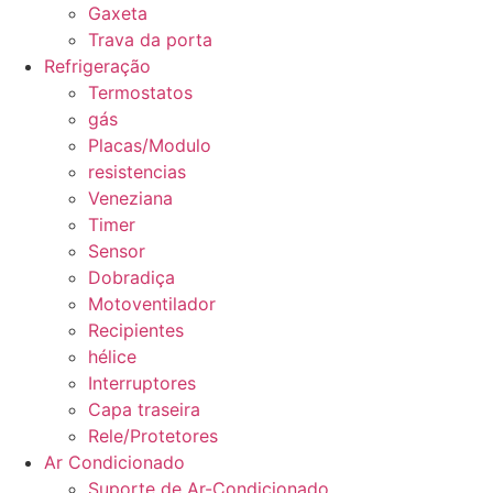
Gaxeta
Trava da porta
Refrigeração
Termostatos
gás
Placas/Modulo
resistencias
Veneziana
Timer
Sensor
Dobradiça
Motoventilador
Recipientes
hélice
Interruptores
Capa traseira
Rele/Protetores
Ar Condicionado
Suporte de Ar-Condicionado