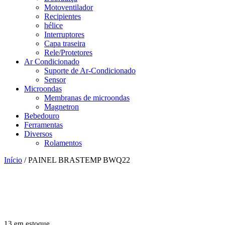
Motoventilador
Recipientes
hélice
Interruptores
Capa traseira
Rele/Protetores
Ar Condicionado
Suporte de Ar-Condicionado
Sensor
Microondas
Membranas de microondas
Magnetron
Bebedouro
Ferramentas
Diversos
Rolamentos
Início
/ PAINEL BRASTEMP BWQ22
13 em estoque