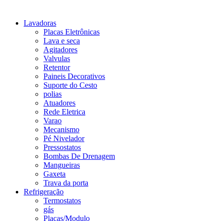
Lavadoras
Placas Eletrônicas
Lava e seca
Agitadores
Valvulas
Retentor
Paineis Decorativos
Suporte do Cesto
polias
Atuadores
Rede Eletrica
Varao
Mecanismo
Pé Nivelador
Pressostatos
Bombas De Drenagem
Mangueiras
Gaxeta
Trava da porta
Refrigeração
Termostatos
gás
Placas/Modulo