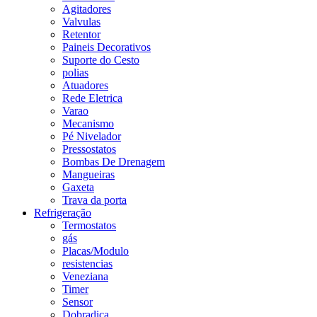
Agitadores
Valvulas
Retentor
Paineis Decorativos
Suporte do Cesto
polias
Atuadores
Rede Eletrica
Varao
Mecanismo
Pé Nivelador
Pressostatos
Bombas De Drenagem
Mangueiras
Gaxeta
Trava da porta
Refrigeração
Termostatos
gás
Placas/Modulo
resistencias
Veneziana
Timer
Sensor
Dobradiça