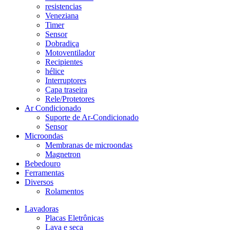
resistencias
Veneziana
Timer
Sensor
Dobradiça
Motoventilador
Recipientes
hélice
Interruptores
Capa traseira
Rele/Protetores
Ar Condicionado
Suporte de Ar-Condicionado
Sensor
Microondas
Membranas de microondas
Magnetron
Bebedouro
Ferramentas
Diversos
Rolamentos
Lavadoras
Placas Eletrônicas
Lava e seca