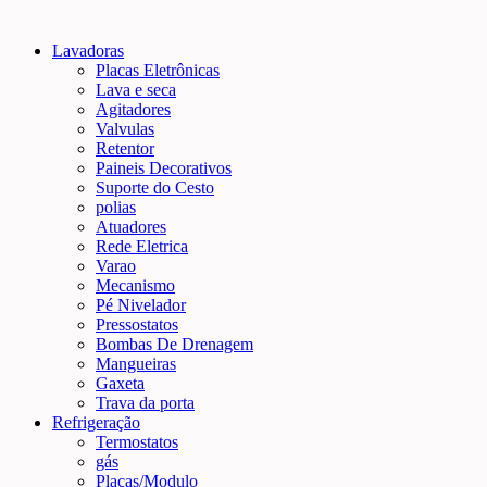
Lavadoras
Placas Eletrônicas
Lava e seca
Agitadores
Valvulas
Retentor
Paineis Decorativos
Suporte do Cesto
polias
Atuadores
Rede Eletrica
Varao
Mecanismo
Pé Nivelador
Pressostatos
Bombas De Drenagem
Mangueiras
Gaxeta
Trava da porta
Refrigeração
Termostatos
gás
Placas/Modulo