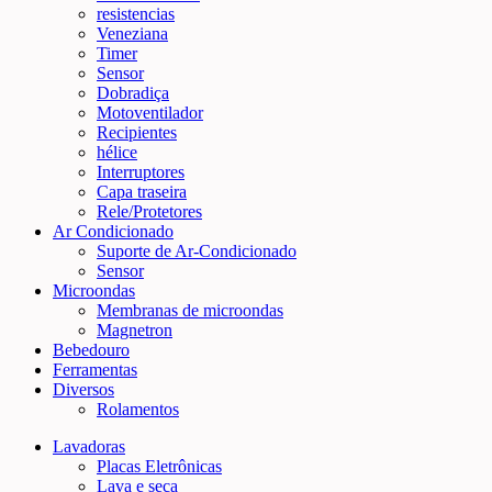
resistencias
Veneziana
Timer
Sensor
Dobradiça
Motoventilador
Recipientes
hélice
Interruptores
Capa traseira
Rele/Protetores
Ar Condicionado
Suporte de Ar-Condicionado
Sensor
Microondas
Membranas de microondas
Magnetron
Bebedouro
Ferramentas
Diversos
Rolamentos
Lavadoras
Placas Eletrônicas
Lava e seca