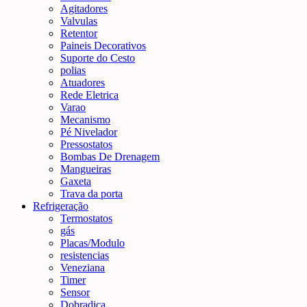
Agitadores
Valvulas
Retentor
Paineis Decorativos
Suporte do Cesto
polias
Atuadores
Rede Eletrica
Varao
Mecanismo
Pé Nivelador
Pressostatos
Bombas De Drenagem
Mangueiras
Gaxeta
Trava da porta
Refrigeração
Termostatos
gás
Placas/Modulo
resistencias
Veneziana
Timer
Sensor
Dobradiça