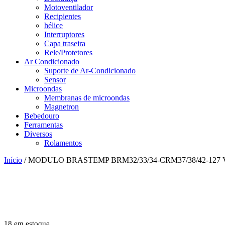
Motoventilador
Recipientes
hélice
Interruptores
Capa traseira
Rele/Protetores
Ar Condicionado
Suporte de Ar-Condicionado
Sensor
Microondas
Membranas de microondas
Magnetron
Bebedouro
Ferramentas
Diversos
Rolamentos
Início
/ MODULO BRASTEMP BRM32/33/34-CRM37/38/42-127
18 em estoque