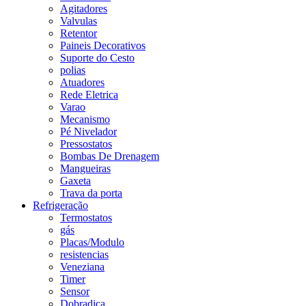
Agitadores
Valvulas
Retentor
Paineis Decorativos
Suporte do Cesto
polias
Atuadores
Rede Eletrica
Varao
Mecanismo
Pé Nivelador
Pressostatos
Bombas De Drenagem
Mangueiras
Gaxeta
Trava da porta
Refrigeração
Termostatos
gás
Placas/Modulo
resistencias
Veneziana
Timer
Sensor
Dobradiça