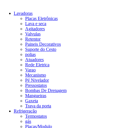
Lavadoras
Placas Eletrônicas
Lava e seca
Agitadores
Valvulas
Retentor
Paineis Decorativos
Suporte do Cesto
polias
Atuadores
Rede Eletrica
Varao
Mecanismo
Pé Nivelador
Pressostatos
Bombas De Drenagem
Mangueiras
Gaxeta
Trava da porta
Refrigeração
Termostatos
gás
Placas/Modulo