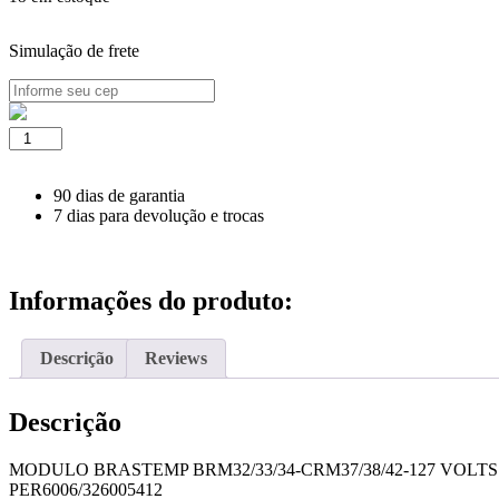
Simulação de frete
MODULO
BRASTEMP
BRM32/33/34-
CRM37/38/42-
90 dias de garantia
127
7 dias para devolução e trocas
VOLTS
quantidade
Informações do produto:
Descrição
Reviews
Descrição
MODULO BRASTEMP BRM32/33/34-CRM37/38/42-127 VOLTS
PER6006/326005412