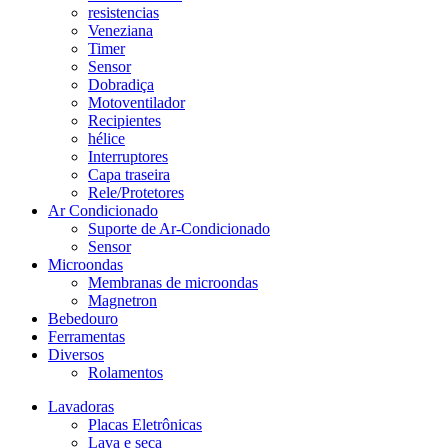
resistencias
Veneziana
Timer
Sensor
Dobradiça
Motoventilador
Recipientes
hélice
Interruptores
Capa traseira
Rele/Protetores
Ar Condicionado
Suporte de Ar-Condicionado
Sensor
Microondas
Membranas de microondas
Magnetron
Bebedouro
Ferramentas
Diversos
Rolamentos
Lavadoras
Placas Eletrônicas
Lava e seca