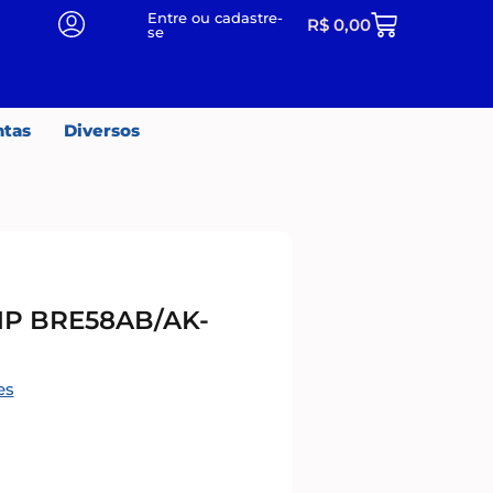
Entre ou cadastre-
R$
0,00
se
ntas
Diversos
P BRE58AB/AK-
es