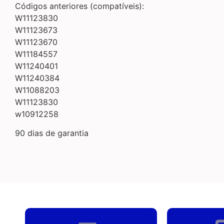
Códigos anteriores (compatíveis):
W11123830
W11123673
W11123670
W11184557
W11240401
W11240384
W11088203
W11123830
w10912258
90 dias de garantia