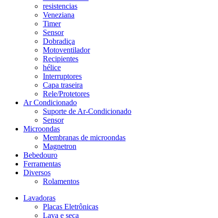
resistencias
Veneziana
Timer
Sensor
Dobradiça
Motoventilador
Recipientes
hélice
Interruptores
Capa traseira
Rele/Protetores
Ar Condicionado
Suporte de Ar-Condicionado
Sensor
Microondas
Membranas de microondas
Magnetron
Bebedouro
Ferramentas
Diversos
Rolamentos
Lavadoras
Placas Eletrônicas
Lava e seca