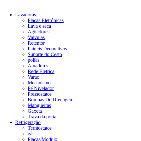
Lavadoras
Placas Eletrônicas
Lava e seca
Agitadores
Valvulas
Retentor
Paineis Decorativos
Suporte do Cesto
polias
Atuadores
Rede Eletrica
Varao
Mecanismo
Pé Nivelador
Pressostatos
Bombas De Drenagem
Mangueiras
Gaxeta
Trava da porta
Refrigeração
Termostatos
gás
Placas/Modulo