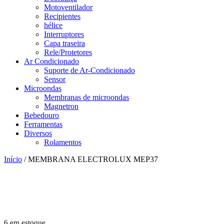
Motoventilador
Recipientes
hélice
Interruptores
Capa traseira
Rele/Protetores
Ar Condicionado
Suporte de Ar-Condicionado
Sensor
Microondas
Membranas de microondas
Magnetron
Bebedouro
Ferramentas
Diversos
Rolamentos
Início
/ MEMBRANA ELECTROLUX MEP37
6 em estoque