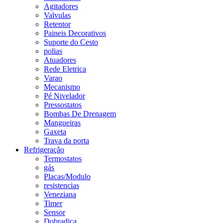
Agitadores
Valvulas
Retentor
Paineis Decorativos
Suporte do Cesto
polias
Atuadores
Rede Eletrica
Varao
Mecanismo
Pé Nivelador
Pressostatos
Bombas De Drenagem
Mangueiras
Gaxeta
Trava da porta
Refrigeração
Termostatos
gás
Placas/Modulo
resistencias
Veneziana
Timer
Sensor
Dobradiça