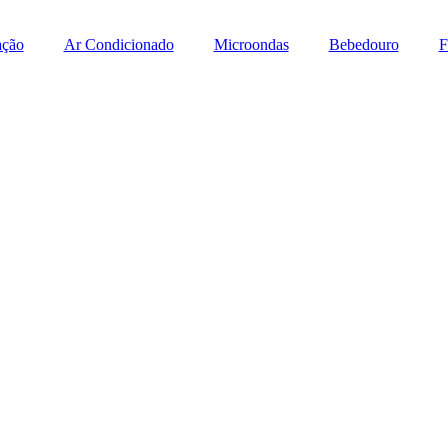
ação
Ar Condicionado
Microondas
Bebedouro
F