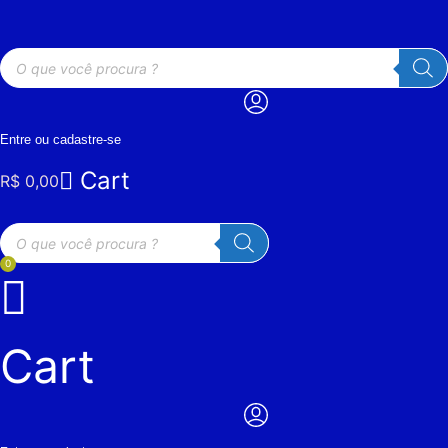
Ir
para
Pesquisar
o
produtos
conteúdo
Entre ou cadastre-se
Cart
R$
0,00
Pesquisar
produtos
0
Cart