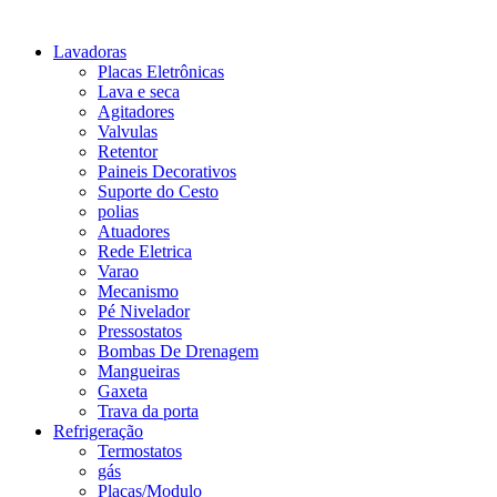
Lavadoras
Placas Eletrônicas
Lava e seca
Agitadores
Valvulas
Retentor
Paineis Decorativos
Suporte do Cesto
polias
Atuadores
Rede Eletrica
Varao
Mecanismo
Pé Nivelador
Pressostatos
Bombas De Drenagem
Mangueiras
Gaxeta
Trava da porta
Refrigeração
Termostatos
gás
Placas/Modulo