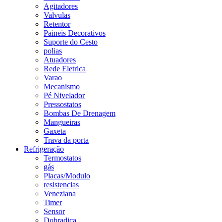
Agitadores
Valvulas
Retentor
Paineis Decorativos
Suporte do Cesto
polias
Atuadores
Rede Eletrica
Varao
Mecanismo
Pé Nivelador
Pressostatos
Bombas De Drenagem
Mangueiras
Gaxeta
Trava da porta
Refrigeração
Termostatos
gás
Placas/Modulo
resistencias
Veneziana
Timer
Sensor
Dobradiça