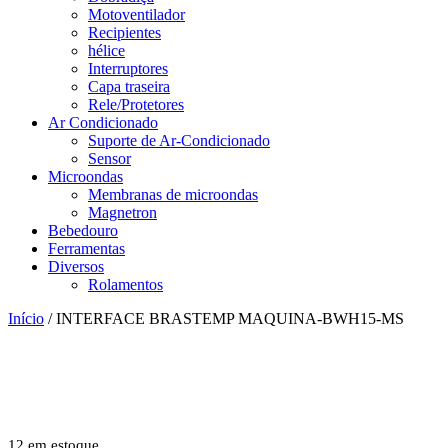
Motoventilador
Recipientes
hélice
Interruptores
Capa traseira
Rele/Protetores
Ar Condicionado
Suporte de Ar-Condicionado
Sensor
Microondas
Membranas de microondas
Magnetron
Bebedouro
Ferramentas
Diversos
Rolamentos
Início
/ INTERFACE BRASTEMP MAQUINA-BWH15-MS
12 em estoque