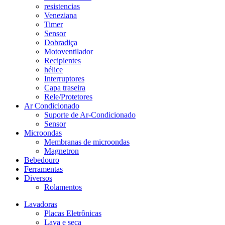
resistencias
Veneziana
Timer
Sensor
Dobradiça
Motoventilador
Recipientes
hélice
Interruptores
Capa traseira
Rele/Protetores
Ar Condicionado
Suporte de Ar-Condicionado
Sensor
Microondas
Membranas de microondas
Magnetron
Bebedouro
Ferramentas
Diversos
Rolamentos
Lavadoras
Placas Eletrônicas
Lava e seca