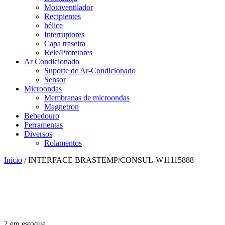
Motoventilador
Recipientes
hélice
Interruptores
Capa traseira
Rele/Protetores
Ar Condicionado
Suporte de Ar-Condicionado
Sensor
Microondas
Membranas de microondas
Magnetron
Bebedouro
Ferramentas
Diversos
Rolamentos
Início
/ INTERFACE BRASTEMP/CONSUL-W11115888
2 em estoque