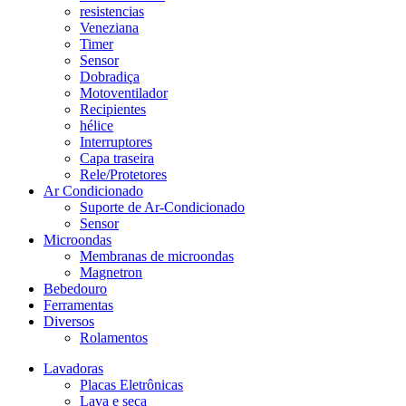
resistencias
Veneziana
Timer
Sensor
Dobradiça
Motoventilador
Recipientes
hélice
Interruptores
Capa traseira
Rele/Protetores
Ar Condicionado
Suporte de Ar-Condicionado
Sensor
Microondas
Membranas de microondas
Magnetron
Bebedouro
Ferramentas
Diversos
Rolamentos
Lavadoras
Placas Eletrônicas
Lava e seca