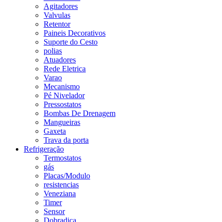
Agitadores
Valvulas
Retentor
Paineis Decorativos
Suporte do Cesto
polias
Atuadores
Rede Eletrica
Varao
Mecanismo
Pé Nivelador
Pressostatos
Bombas De Drenagem
Mangueiras
Gaxeta
Trava da porta
Refrigeração
Termostatos
gás
Placas/Modulo
resistencias
Veneziana
Timer
Sensor
Dobradiça