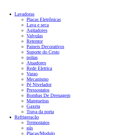
Lavadoras
Placas Eletrônicas
Lava e seca
Agitadores
Valvulas
Retentor
Paineis Decorativos
Suporte do Cesto
polias
Atuadores
Rede Eletrica
Varao
Mecanismo
Pé Nivelador
Pressostatos
Bombas De Drenagem
Mangueiras
Gaxeta
Trava da porta
Refrigeração
Termostatos
gás
Placas/Modulo