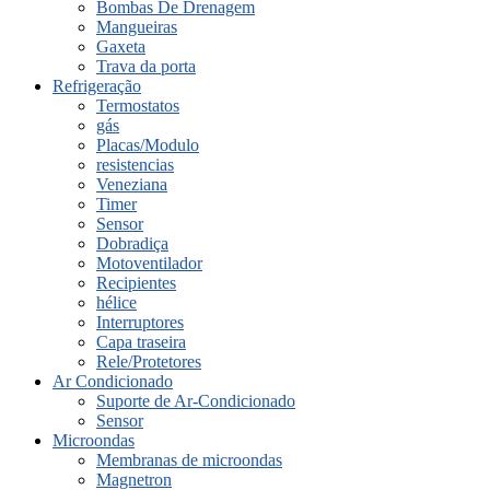
Bombas De Drenagem
Mangueiras
Gaxeta
Trava da porta
Refrigeração
Termostatos
gás
Placas/Modulo
resistencias
Veneziana
Timer
Sensor
Dobradiça
Motoventilador
Recipientes
hélice
Interruptores
Capa traseira
Rele/Protetores
Ar Condicionado
Suporte de Ar-Condicionado
Sensor
Microondas
Membranas de microondas
Magnetron