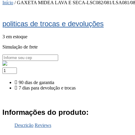
Início
/ GAXETA MIDEA LAVA E SECA-LSC082/081/LSA081/0
politicas de trocas e devoluções
3 em estoque
Simulação de frete
GAXETA
MIDEA
LAVA
90 dias de garantia
E
7 dias para devolução e trocas
SECA-
LSC082/081/LSA081/082
quantidade
Informações do produto:
Descrição
Reviews