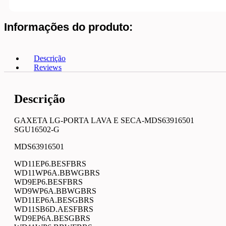
quantidade
Informações do produto:
Descrição
Reviews
Descrição
GAXETA LG-PORTA LAVA E SECA-MDS63916501
SGU16502-G
MDS63916501
WD11EP6.BESFBRS
WD11WP6A.BBWGBRS
WD9EP6.BESFBRS
WD9WP6A.BBWGBRS
WD11EP6A.BESGBRS
WD11SB6D.AESFBRS
WD9EP6A.BESGBRS