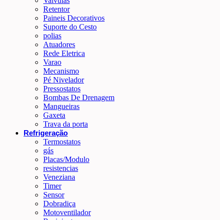
Valvulas
Retentor
Paineis Decorativos
Suporte do Cesto
polias
Atuadores
Rede Eletrica
Varao
Mecanismo
Pé Nivelador
Pressostatos
Bombas De Drenagem
Mangueiras
Gaxeta
Trava da porta
Refrigeração
Termostatos
gás
Placas/Modulo
resistencias
Veneziana
Timer
Sensor
Dobradiça
Motoventilador