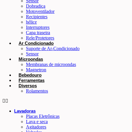
Sensor
Dobradiça
Motoventilador
Recipientes
hélice
Interruptores
Capa traseira
Rele/Protetores
Ar Condicionado
Suporte de Ar-Condicionado
Sensor
Microondas
Membranas de microondas
Magnetron
Bebedouro
Ferramentas
Diversos
Rolamentos
Lavadoras
Placas Eletrônicas
Lava e seca
Agitadores