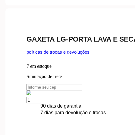
GAXETA LG-PORTA LAVA E SEC
politicas de trocas e devoluções
7 em estoque
Simulação de frete
GAXETA
LG-
90 dias de garantia
PORTA
7 dias para devolução e trocas
LAVA
E
SECA-
MDS63916501