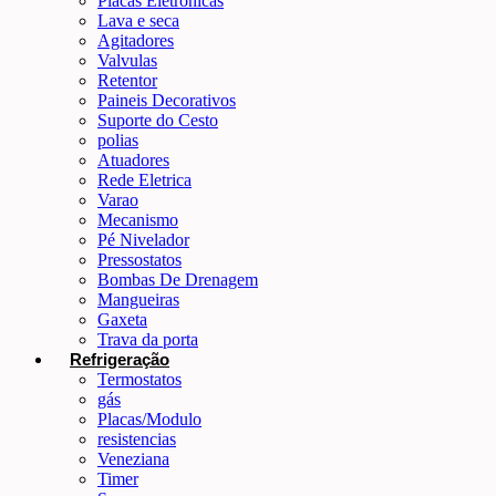
Placas Eletrônicas
Lava e seca
Agitadores
Valvulas
Retentor
Paineis Decorativos
Suporte do Cesto
polias
Atuadores
Rede Eletrica
Varao
Mecanismo
Pé Nivelador
Pressostatos
Bombas De Drenagem
Mangueiras
Gaxeta
Trava da porta
Refrigeração
Termostatos
gás
Placas/Modulo
resistencias
Veneziana
Timer