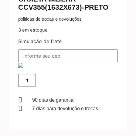
CCV355(1632X673)-PRETO
politicas de trocas e devoluções
3 em estoque
Simulação de frete
GAXETA
IMBERA
CCV355(1632X673)-
PRETO
quantidade
90 dias de garantia
7 dias para devolução e trocas