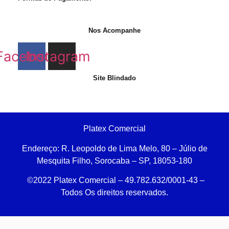
Nos Acompanhe
Facebook
Instagram
Site Blindado
Platex Comercial
Endereço:
R. Leopoldo de Lima Melo, 80 – Júlio de
Mesquita Filho, Sorocaba – SP, 18053-180
©2022 Platex Comercial – 49.782.632/0001-43
–
Todos Os direitos reservados.