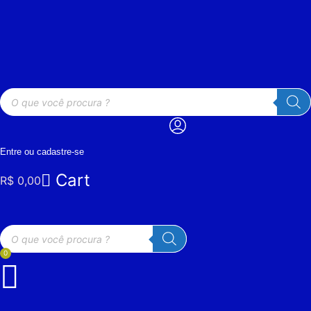
Ir
para
o
conteúdo
Pesquisar
produtos
Entre ou cadastre-se
Cart
R$
0,00
Pesquisar
produtos
0