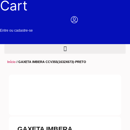
Cart
Entre ou cadastre-se
Início
/ GAXETA IMBERA CCV355(1632X673)-PRETO
GAXETA IMBERA