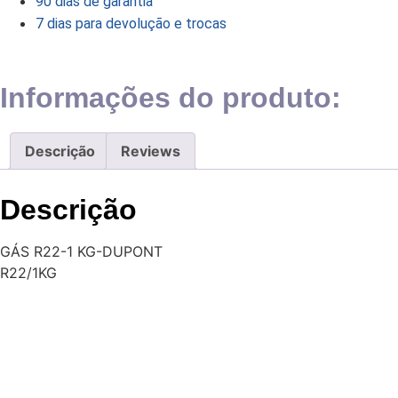
quantidade
90 dias de garantia
7 dias para devolução e trocas
Informações do produto:
Descrição
Reviews
Descrição
GÁS R22-1 KG-DUPONT
R22/1KG