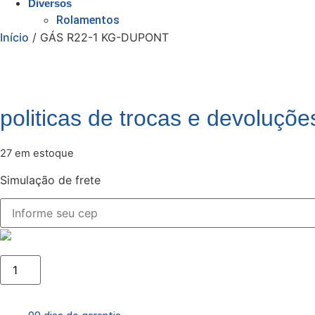
Diversos
Rolamentos
Início
/ GÁS R22-1 KG-DUPONT
politicas de trocas e devoluçõe
27 em estoque
Simulação de frete
GÁS
R22-
1
KG-
DUPONT