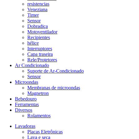
resistencias
Veneziana
Timer
Sensor
Dobradiça
Motoventilador
Recipientes
hélice
Interruptores
Capa traseira
Rele/Protetores
Ar Condicionado
Suporte de Ar-Condicionado
Sensor
Microondas
Membranas de microondas
Magnetron
Bebedouro
Ferramentas
Diversos
Rolamentos
Lavadoras
Placas Eletrônicas
Lava e seca