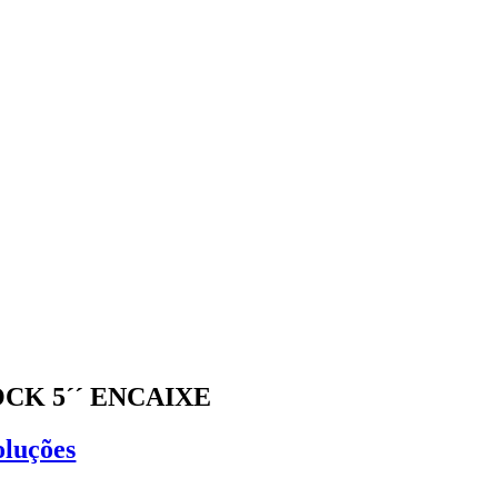
CK 5´´ ENCAIXE
oluções