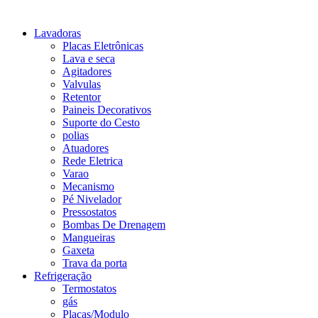
Lavadoras
Placas Eletrônicas
Lava e seca
Agitadores
Valvulas
Retentor
Paineis Decorativos
Suporte do Cesto
polias
Atuadores
Rede Eletrica
Varao
Mecanismo
Pé Nivelador
Pressostatos
Bombas De Drenagem
Mangueiras
Gaxeta
Trava da porta
Refrigeração
Termostatos
gás
Placas/Modulo