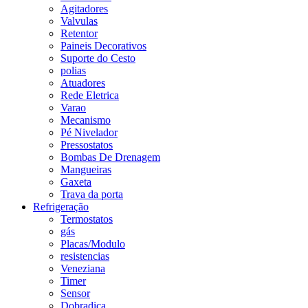
Agitadores
Valvulas
Retentor
Paineis Decorativos
Suporte do Cesto
polias
Atuadores
Rede Eletrica
Varao
Mecanismo
Pé Nivelador
Pressostatos
Bombas De Drenagem
Mangueiras
Gaxeta
Trava da porta
Refrigeração
Termostatos
gás
Placas/Modulo
resistencias
Veneziana
Timer
Sensor
Dobradiça