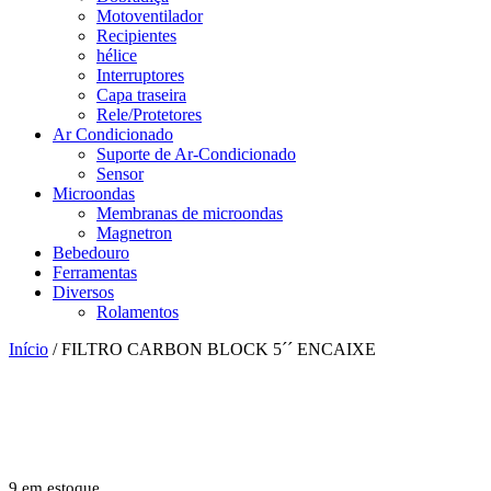
Motoventilador
Recipientes
hélice
Interruptores
Capa traseira
Rele/Protetores
Ar Condicionado
Suporte de Ar-Condicionado
Sensor
Microondas
Membranas de microondas
Magnetron
Bebedouro
Ferramentas
Diversos
Rolamentos
Início
/ FILTRO CARBON BLOCK 5´´ ENCAIXE
9 em estoque