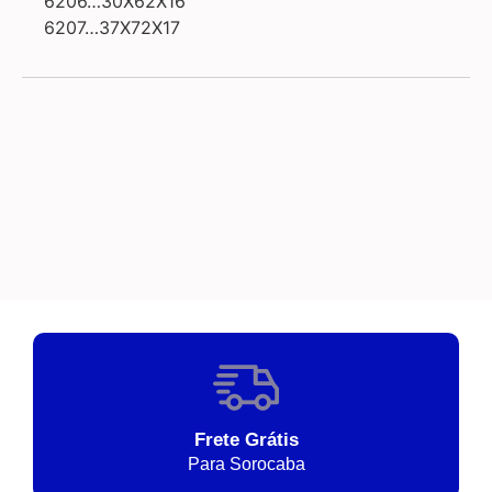
6206…30X62X16
6207…37X72X17
Frete Grátis
Para Sorocaba