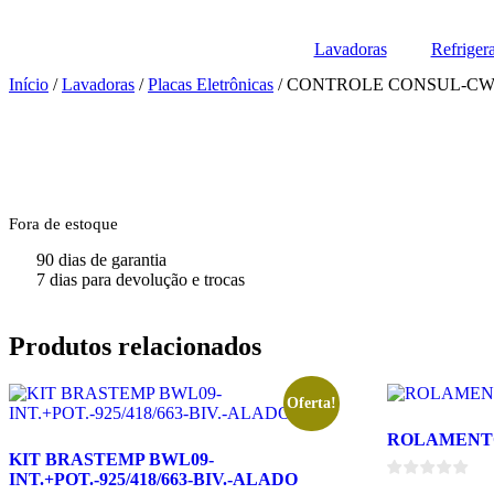
Lavadoras
Refriger
Início
/
Lavadoras
/
Placas Eletrônicas
/ CONTROLE CONSUL-CWH
Fora de estoque
90 dias de garantia
7 dias para devolução e trocas
Produtos relacionados
Oferta!
ROLAMENTO
KIT BRASTEMP BWL09-
INT.+POT.-925/418/663-BIV.-ALADO