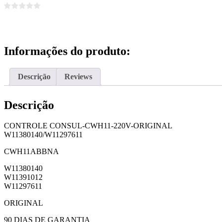
Informações do produto:
Descrição
Reviews
Descrição
CONTROLE CONSUL-CWH11-220V-ORIGINAL
W11380140/W11297611
CWH11ABBNA
W11380140
W11391012
W11297611
ORIGINAL
90 DIAS DE GARANTIA