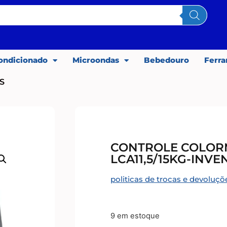
ondicionado
Microondas
Bebedouro
Ferr
S
CONTROLE COLO
LCA11,5/15KG-INVE
politicas de trocas e devoluçõ
9 em estoque