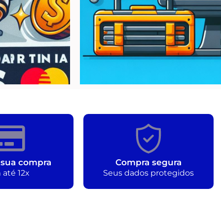
 sua compra
Compra segura
 até 12x
Seus dados protegidos