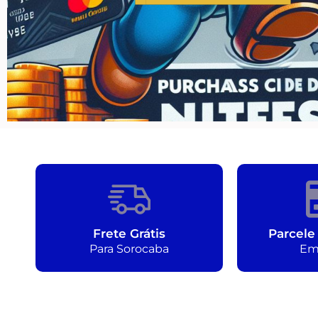
Frete Grátis
Parcele
Para Sorocaba
Em