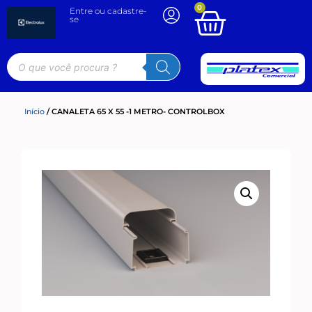
0
Entre ou cadastre-
se
Início
/ CANALETA 65 X 55 -1 METRO- CONTROLBOX