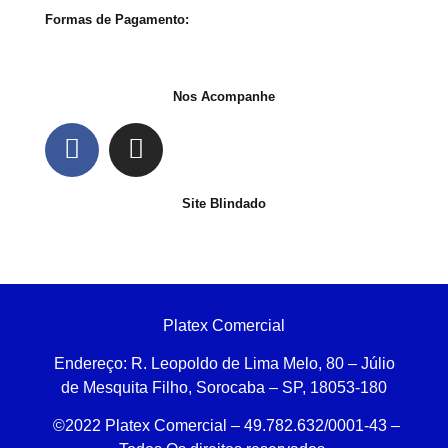
Formas de Pagamento:
Nos Acompanhe
Site Blindado
Platex Comercial
Endereço:
R. Leopoldo de Lima Melo, 80 – Júlio
de Mesquita Filho, Sorocaba – SP, 18053-180
©2022 Platex Comercial – 49.782.632/0001-43
–