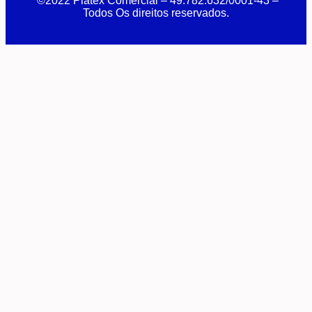
©2022 Platex Comercial – 49.782.632/0001-43
–
Todos Os direitos reservados.