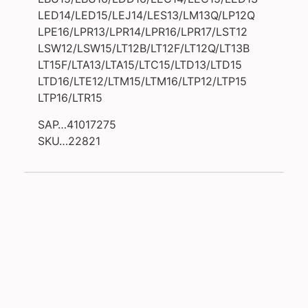
LED14/LED15/LEJ14/LES13/LM13Q/LP12Q
LPE16/LPR13/LPR14/LPR16/LPR17/LST12
LSW12/LSW15/LT12B/LT12F/LT12Q/LT13B
LT15F/LTA13/LTA15/LTC15/LTD13/LTD15
LTD16/LTE12/LTM15/LTM16/LTP12/LTP15
LTP16/LTR15
SAP…41017275
SKU…22821