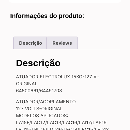
Informações do produto:
Descrição
Reviews
Descrição
ATUADOR ELECTROLUX 15KG-127 V.-
ORIGINAL
64500661/64491708
ATUADOR/ACOPLAMENTO
127 VOLTS-ORIGINAL
MODELOS APLICADOS:
LA15F/LAC12/LAC13/LAC16/LAI17/LAP16
LBU15/LBU16/LDD16/LEC14/LEC15/LED13