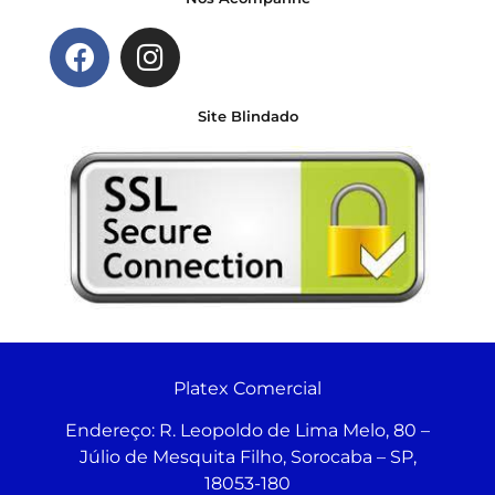
Site Blindado
Platex Comercial
Endereço:
R. Leopoldo de Lima Melo, 80 –
Júlio de Mesquita Filho, Sorocaba – SP,
18053-180